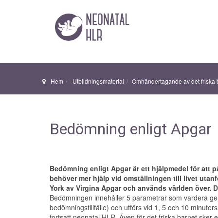
Hem
Utbildningsmaterial
Omhändertagande av det friska 
Bedömning enligt Apgar
Bedömning enligt Apgar är ett hjälpmedel för att p
behöver mer hjälp vid omställningen till livet uta
York av Virgina Apgar och används världen över. Den 
Bedömningen innehåller 5 parametrar som vardera ger 
bedömningstillfälle) och utförs vid 1, 5 och 10 minuter
fortsatt neonatal HLR. Även för det friska barnet ske