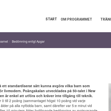
START
OM PROGRAMMET
TRÄNI
barnet
Bedömning enligt Apgar
å ett standardiserat sätt kunna avgöra vilka barn som
nför livmodern. Poängskalan utvecklades på 50-talet i New
är enkel att utföra och kräver inte tillgång till teknik.
0 till 2 poäng (sammantaget högst 10 poäng vid varje
s ålder på alla nyfödda barn, samt därefter var 5:e minut vid
r efter 10 minuters ålder fortlöpande bedömning av motsvarande