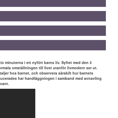
1 poäng
2 poäng
o minuterna i ett nyfött barns liv. Syftet med den 3
<100
>100
rmala omställningen till livet utanför livmodern ser ut.
Otillräcklig
God, skrik
taljer hos barnet, och observera särskilt hur barnets
Perifer, cyanos
Rosig
oducerades har handläggningen i samband med avnavling
Nedsatt
Aktiv
evant.
Grimaser
Nyser
1 poäng
2 poäng
<100
>100
1 poäng
2 poäng
1 poäng
2 poäng
Otillräcklig
God, skrik
<100
>100
<100
>100
Perifer, cyanos
Rosig
Otillräcklig
God, skrik
Otillräcklig
God, skrik
Nedsatt
Aktiv
Perifer, cyanos
Rosig