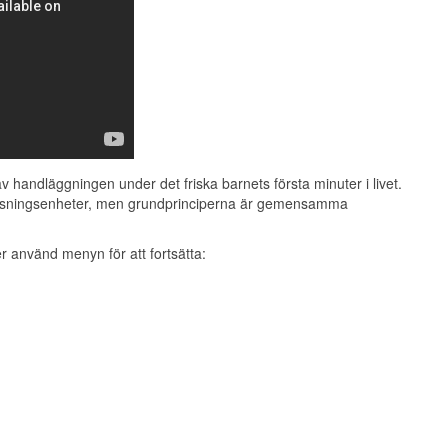
Perifer, cyanos
Rosig
Grimaser
Nyser
Nedsatt
Aktiv
Nedsatt
Aktiv
Grimaser
Nyser
1 poäng
2 poäng
Grimaser
Nyser
<100
>100
Otillräcklig
God, skrik
Perifer, cyanos
Rosig
Nedsatt
Aktiv
Grimaser
Nyser
 handläggningen under det friska barnets första minuter i livet.
rlossningsenheter, men grundprinciperna är gemensamma
er använd menyn för att fortsätta: