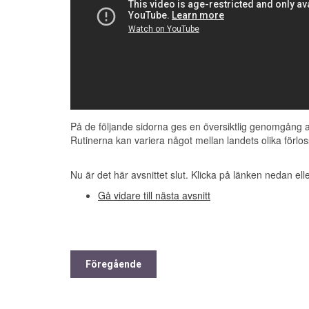
Hudfärg
Blek, cyanos
Retbarhet
Ingen
Muskeltonus
Slapp
Muskeltonus
Slapp
Retbarhet
Ingen
0 poäng
Retbarhet
Ingen
Hjärtfrekvens
Ingen
Andning
Ingen
Hudfärg
Blek, cyanos
Muskeltonus
Slapp
Retbarhet
Ingen
På de följande sidorna ges en översiktlig genomgång av
Rutinerna kan variera något mellan landets olika fö
Nu är det här avsnittet slut. Klicka på länken nedan ell
Gå vidare till nästa avsnitt
Föregående