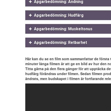
Apgarbedömning: Andning
Apgarbedömning: Hudfärg
Apgarbedömning: Muskeltonus
Apgarbedömning: Retbarhet
0 poäng
Här kan du se en film som sammanfattar de första ti
Hjärtfrekvens
Ingen
minuter långa filmen är att ge en bild av hur den no
Andning
Ingen
Titta gärna på den flera gånger för att upptäcka de
inte
Hudfärg
Blek, cyanos
hudfärg förändras under filmen. Sedan filmen pr
Muskeltonus
Slapp
ändrats, men budskapet i filmen är fortfarande rel
Retbarhet
Ingen
0 poäng
Hjärtfrekvens
Ingen
0 poäng
0 poäng
Andning
Ingen
Hjärtfrekvens
Ingen
Hjärtfrekvens
Ingen
Hudfärg
Blek, cyanos
Andning
Ingen
Andning
Ingen
Muskeltonus
Slapp
Hudfärg
Blek, cyanos