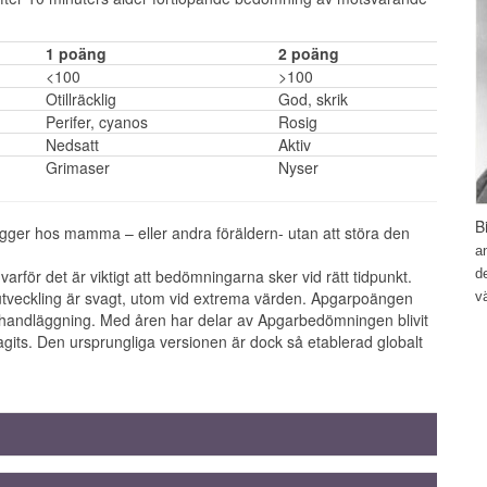
1 poäng
2 poäng
<100
>100
Otillräcklig
God, skrik
Perifer, cyanos
Rosig
Nedsatt
Aktiv
Grimaser
Nyser
B
igger hos mamma – eller andra föräldern- utan att störa den
a
rför det är viktigt att bedömningarna sker vid rätt tidpunkt.
d
tveckling är svagt, utom vid extrema värden. Apgarpoängen
v
sk handläggning. Med åren har delar av Apgarbedömningen blivit
agits. Den ursprungliga versionen är dock så etablerad globalt