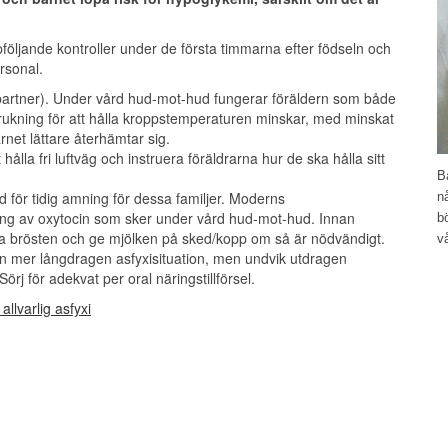
ppföljande kontroller under de första timmarna efter födseln och
rsonal.
artner). Under vård hud-mot-hud fungerar föräldern som både
rukning för att hålla kroppstemperaturen minskar, med minskat
net lättare återhämtar sig.
hålla fri luftväg och instruera föräldrarna hur de ska hålla sitt
B
 för tidig amning för dessa familjer. Moderns
n
ning av oxytocin som sker under vård hud-mot-hud. Innan
b
brösten och ge mjölken på sked/kopp om så är nödvändigt.
v
 en mer långdragen asfyxisituation, men undvik utdragen
rj för adekvat per oral näringstillförsel.
 allvarlig asfyxi