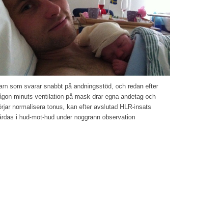
arn som svarar snabbt på andningsstöd, och redan efter
ågon minuts ventilation på mask drar egna andetag och
örjar normalisera tonus, kan efter avslutad HLR-insats
årdas i hud-mot-hud under noggrann observation