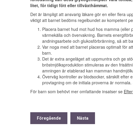
litet, för tidigt fött eller tillväxthämmat.
Det är lämpligt att ansvarig läkare gör en eller flera u
viktigt att barnet bedöms regelbundet av kompetent pe
Placera barnet hud mot hud hos mamma (eller p
värmekälla och övervakning. Barnets energiförb
andningsarbete och glukosförbränning, så att bar
Var noga med att barnet placeras optimalt för att 
barn.
Det är extra angeläget att uppmuntra och ge stöd
bröstmjölksproduktion stimuleras av den frisätt
amningen är etablerad kan mamman handmjölka 
Överväg kontroller av blodsocker, särskilt efter
provtagning om de initiala proverna är normala. Sö
För barn som behövt mer omfattande insatser se
Efter
Föregående
Nästa