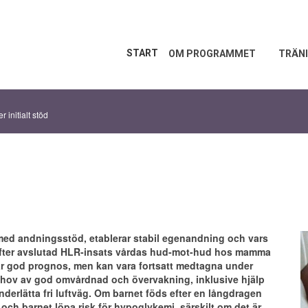
START
OM PROGRAMMET
TRÄNI
r initialt stöd
 med andningsstöd, etablerar stabil egenandning och vars
n efter avslutad HLR-insats vårdas hud-mot-hud hos mamma
ar god prognos, men kan vara fortsatt medtagna under
behov av god omvårdnad och övervakning, inklusive hjälp
underlätta fri luftväg. Om barnet föds efter en långdragen
ch barnet löpa risk för hypoglykemi, särskilt om det är