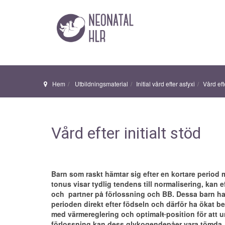
Hem
Utbildningsmaterial
Initial vård efter asfyxi
Vård efte
Vård efter initialt stöd
Barn som raskt hämtar sig efter en kortare period
tonus visar tydlig tendens till normalisering, ka
och partner på förlossning och BB. Dessa barn h
perioden direkt efter födseln och därför ha ökat 
med värmereglering och optimal
t
position för att 
förlossning kan dess glykogendepåer vara tömda, o