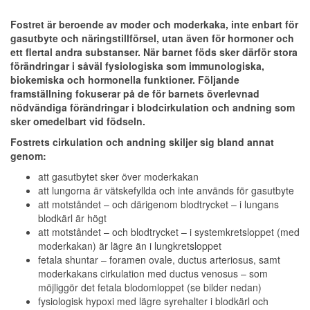
Fostret är beroende av moder och moderkaka, inte enbart för
gasutbyte och näringstillförsel, utan även för hormoner och
ett flertal andra substanser. När barnet föds sker därför stora
förändringar i såväl fysiologiska som immunologiska,
biokemiska och hormonella funktioner. Följande
framställning fokuserar på de för barnets överlevnad
nödvändiga förändringar i blodcirkulation och andning som
sker omedelbart vid födseln.
Fostrets cirkulation och andning skiljer sig bland annat
genom:
att gasutbytet sker över moderkakan
att lungorna är vätskefyllda och inte används för gasutbyte
att motståndet – och därigenom blodtrycket – i lungans
blodkärl är högt
att motståndet – och blodtrycket – i systemkretsloppet (med
moderkakan) är lägre än i lungkretsloppet
fetala shuntar – foramen ovale, ductus arteriosus, samt
moderkakans cirkulation med ductus venosus – som
möjliggör det fetala blodomloppet (se bilder nedan)
fysiologisk hypoxi med lägre syrehalter i blodkärl och