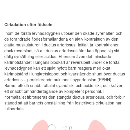
Cirkulation efter födseln
Inom de första levnadsdygnen utlöser den ökade syrehalten och
de förändrade flödesförhållandena en aktiv kontraktion av den
glatta muskulaturen i ductus arteriosus. Initialt är kontraktionen
dock reversibel, så att ductus arteriosus åter kan öppna sig vid
dålig syrsättning eller acidos. Eftersom även det minskade
kärlmotståndet i lungans blodkärl är reversibelt under de första
levnadsdygnen kan ett sjukt nyfött barn reagera med ökat
kärlmotstånd i lungkretsloppet och kvarstående shunt över ductus
arteriosus – persisterande pulmonell hypertension (PPHN).
Barnet blir då snabbt uttalat cyanotiskt och acidotiskt, och kräver
ett snabbt omhändertagande av kompetent personal. I
normalfallet fibrotiseras den stängda ductus arteriosus, och förblir
stängd så att barnets omställning från fosterlivets cirkulation har
fullbordats.