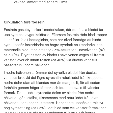
vävnad jämfört med senare i livet
Cirkulation före födseln
Fostrets gasutbyte sker i moderkakan, där det fetala blodet tar
upp syre och avger koldioxid. Eftersom fostrets röda blodkroppar
innehåller fetalt hemoglobin, som har ökad förmåga att binda
syre, uppnår fosterblodet en högre syrehalt än i moderkakans
maternella blod, med omkring 85% saturation i navelvenen (pO
2
ca 5 kPa). Drygt hälften av blodet i navelvenen avges till främst
vänster leverlob innan resten (ca 40%) via ductus venosus
passerar in i nedre hålvenen.
I nedre hålvenen strömmar det syrerika blodet från ductus
venosus bredvid det lägre syresatta returblodet från kroppens
nedre delar utan att blandas mer än marginellt, för att sedan
fortsätta genom höger förmak och foramen ovale till vänster
förmak. Den mindre syresatta delen av blodet från nedre
hålvenen går i stället, tillsammans med returflödet från övre
hålvenen, ner i höger kammare. Härigenom uppnås en relativt
hög syresättning (ca 65%) i det blod som via vänster förmak och
vänster kammare går via aortabågen till hjärta och hjärna.