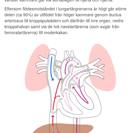
Eftersom flödesmotståndet i lungartärgrenarna är högt går större
delen (ca 90%) av utflödet från höger kammare genom ductus
arteriosus till kroppspulsådern och därifrån till inre organ, nedre
kroppshalvan samt via de två navelartärerna (som avgår från
femoralartärerna) till moderkakan.