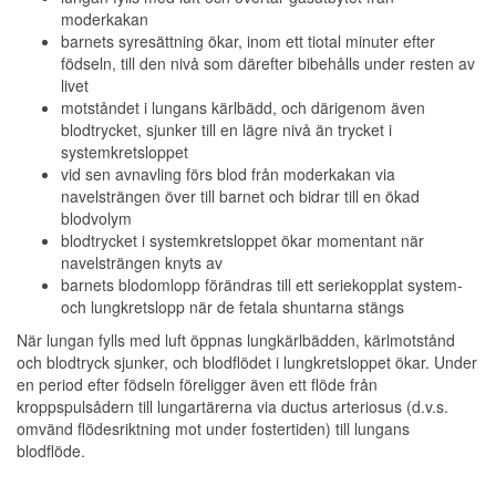
moderkakan
barnets syresättning ökar, inom ett tiotal minuter efter
födseln, till den nivå som därefter bibehålls under resten av
livet
motståndet i lungans kärlbädd, och därigenom även
blodtrycket, sjunker till en lägre nivå än trycket i
systemkretsloppet
vid sen avnavling förs blod från moderkakan via
navelsträngen över till barnet och bidrar till en ökad
blodvolym
blodtrycket i systemkretsloppet ökar momentant när
navelsträngen knyts av
barnets blodomlopp förändras till ett seriekopplat system-
och lungkretslopp när de fetala shuntarna stängs
När lungan fylls med luft öppnas lungkärlbädden, kärlmotstånd
och blodtryck sjunker, och blodflödet i lungkretsloppet ökar. Under
en period efter födseln föreligger även ett flöde från
kroppspulsådern till lungartärerna via ductus arteriosus (d.v.s.
omvänd flödesriktning mot under fostertiden) till lungans
blodflöde.