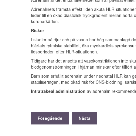
Adrenalinets främsta effekt i den akuta HLR-situatione
leder till en ökad diastolisk tryckgradient mellan aort
koronarkärlen.
Risker
I studier på djur och på vuxna har hög sammanlagd dos
hjärtats rytmiska stabilitet, öka myokardiets syreko
tidsperioden efter HLR-situationen.
Tidigare har det ansetts att vasokonstriktionen inte s
blodgenomströmningen i hjärnan minskar efter tillfört a
Barn som erhållit adrenalin under neonatal HLR kan ge
stabiliseringen, med ökad risk för CNS-blödning, särsk
Intratrakeal administration
av adrenalin rekommender
Föregående
Nästa