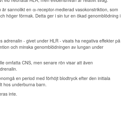
n är sannolikt en α-receptor-medierad vasokonstriktion, som
a och höger förmak. Detta ger i sin tur en ökad genomblödning i
 adrenalin - givet under HLR - visats ha negativa effekter på
nsumtion och minska genomblödningen av lungan under
kulle omfatta CNS, men senare rön visar att även
drenalin.
nomgå en period med förhöjt blodtryck efter den initiala
ilt hos underburna barn.
as inte.