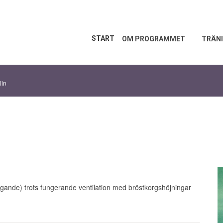
START
OM PROGRAMMET
TRÄNI
lin
igande) trots fungerande ventilation med bröstkorgshöjningar