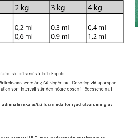
treras så fort venös infart skapats.
rtfrekvens kvarstår < 60 slag/minut. Dosering vid upprepad
nation som intervall står den högre dosen i flödesschema i
r adrenalin ska
alltid
föranleda förnyad utvärdering av
vt vid neonatal HLR, men evidensnivån är relativt svag.